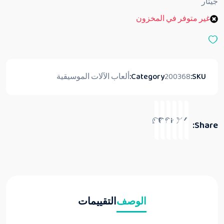
جيتار
ي
ي
غير متوفر في المخزون
م
0
م
ن
5
SKU:
200368
Category:
ألعاب الآلات الموسيقية
Share:
الوصف
التقييمات