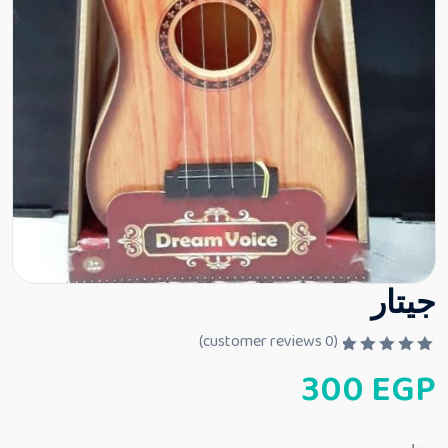
جيتار
customer reviews)
0
(
ت
300
EGP
م
ا
ل
ت
ق