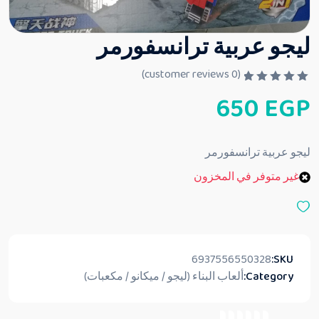
ليجو عربية ترانسفورمر
customer reviews)
0
(
ت
650
EGP
م
ا
ل
ت
ق
ليجو عربية ترانسفورمر
ي
ي
غير متوفر في المخزون
م
0
م
ن
5
6937556550328
SKU:
Category:
ألعاب البناء (ليجو / ميكانو / مكعبات)