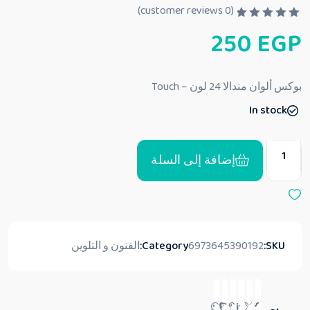
customer reviews)
0
(
ت
250
EGP
م
ا
ل
ت
ق
بوكس ألوان مندالا 24 لون – Touch
ي
ي
In stock
م
0
م
ن
5
إضافة إلى السلة
SKU:
6973645390192
Category:
الفنون و التلوين