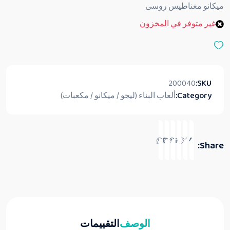
ق
ميكانو مغناطيس روسى
ي
ي
غير متوفر في المخزون
م
0
م
ن
5
200040
SKU:
Category:
ألعاب البناء (ليجو / ميكانو / مكعبات)
Share:
الوصف
التقييمات