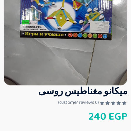
ميكانو مغناطيس روسى
customer reviews)
0
(
ت
240
EGP
م
ا
ل
ت