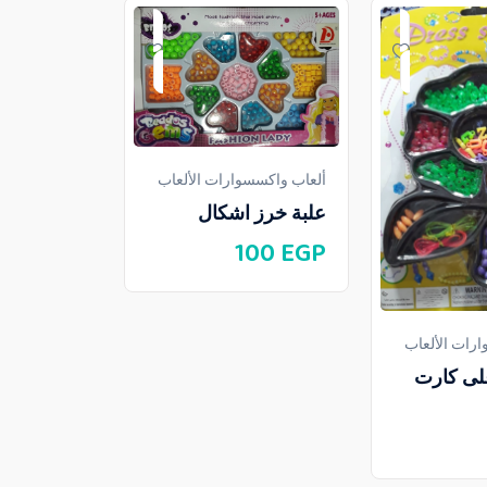
ألعاب واكسسوارات الألعاب
علبة خرز اشكال
100
EGP
ألعاب واكسسو
رات الألعاب
حصالة بص
لى كارت
475
EGP