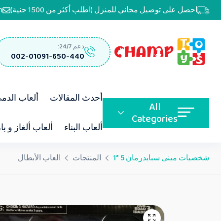
احصل على توصيل مجاني للمنزل (اطلب أكثر من 1500 جنية)
m
دعم 24/7:
002-01091-650-440
أحدث المقالات
ألعاب الدم
All
Categories
ألعاب البناء
ألعاب ألغاز و با
شخصيات مينى سبايدرمان 5 *1
المنتجات
العاب الأبطال