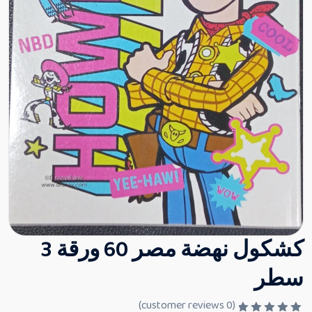
كشكول نهضة مصر 60 ورقة 3
سطر
customer reviews)
0
(