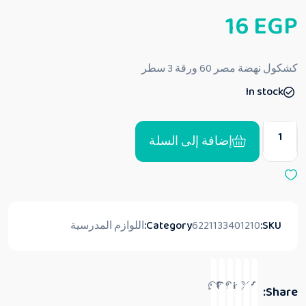
ت
16
EGP
م
ا
ل
ت
ق
كشكول نهضة مصر 60 ورقة 3 سطر
ي
ي
In stock
م
0
م
ن
5
إضافة إلى السلة
SKU:
6221133401210
Category:
اللوازم المدرسية
Share: