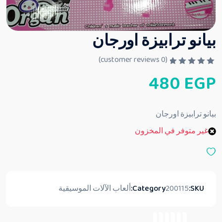
بيانو ترابيزة اورجان
customer reviews)
0
(
ت
480
EGP
م
ا
ل
ت
ق
بيانو ترابيزة اورجان
ي
ي
غير متوفر في المخزون
م
0
م
ن
5
SKU:
200115
Category:
ألعاب الآلات الموسيقية