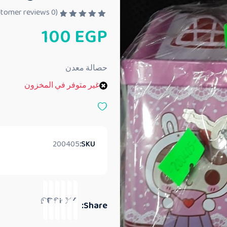
customer reviews)
0
(
ت
100
EGP
م
ا
ل
ت
ق
حصالة معدن
ي
ي
غير متوفر في المخزون
م
0
م
ن
5
200405
SKU:
Share: