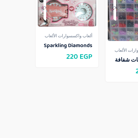
ألعاب واكسسوارات الألعاب
Sparkling Diamonds
رات الألعاب
220
EGP
ألعاب واكسسو
نات شفافة
خرز متنوع
كبيرة
60
EGP