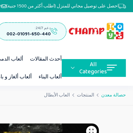
احصل على توصيل مجاني للمنزل (اطلب أكثر من 1500 جنية)
m
دعم 24/7:
002-01091-650-440
أحدث المقالات
ألعاب الدم
All
Categories
ألعاب البناء
ألعاب ألغاز و با
حصالة معدن
المنتجات
العاب الأبطال