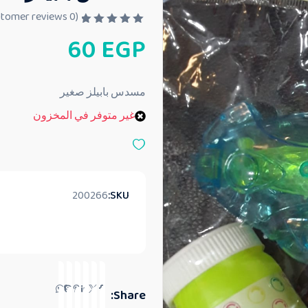
customer reviews)
0
(
ت
60
EGP
م
ا
ل
ت
ق
مسدس بابيلز صغير
ي
ي
غير متوفر في المخزون
م
0
م
ن
5
200266
SKU:
Share: