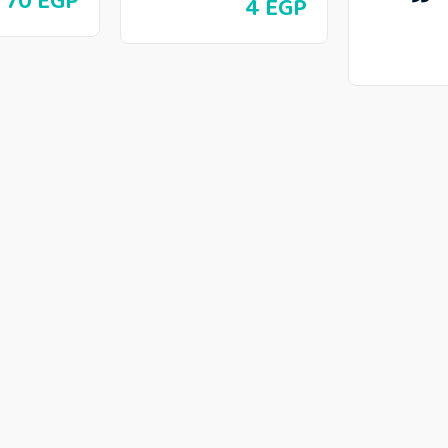
70
EGP
4
EGP