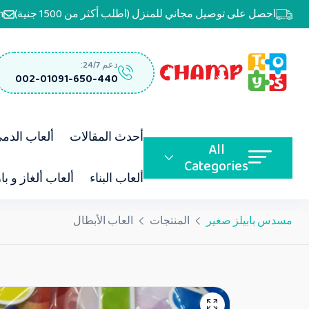
احصل على توصيل مجاني للمنزل (اطلب أكثر من 1500 جنية)
m
دعم 24/7:
002-01091-650-440
أحدث المقالات
ألعاب الدم
All
Categories
ألعاب البناء
ألعاب ألغاز و با
مسدس بابيلز صغير
المنتجات
العاب الأبطال