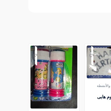
 والأنشطة
وم هابى