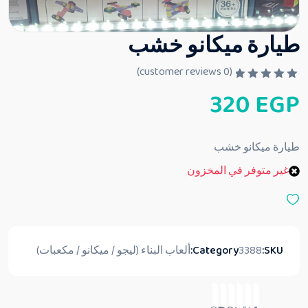
طيارة ميكانو خشب
customer reviews)
0
(
ت
320
EGP
م
ا
ل
ت
ق
طيارة ميكانو خشب
ي
ي
غير متوفر في المخزون
م
0
م
ن
5
SKU:
3388
Category:
ألعاب البناء (ليجو / ميكانو / مكعبات)