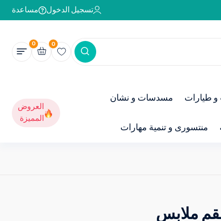
تسجيل الدخول
مساعدة
0
0
و طيارات
مسدسات و نشان
العروض
المميزة
منتسورى و تنمية مهارات
قم ملابس