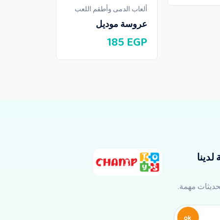
ألعاب الدمى وأطقم اللعب
ألعاب الدمى 
عروسة موديل
عروسة سب
170
EGP
185
EGP
لدينا
تحديثات مهمة.
ok