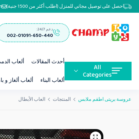
احصل على توصيل مجاني للمنزل (اطلب أكثر من 1500 جنية)
m
دعم 24/7:
002-01091-650-440
أحدث المقالات
ألعاب الدم
All
Categories
ألعاب البناء
ألعاب ألغاز و با
عروسة بريتى اطقم ملابس
المنتجات
العاب الأبطال