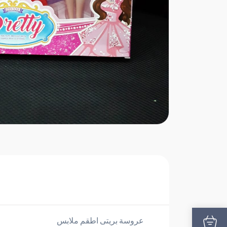
عروسة بريتى اطقم ملابس