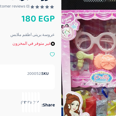
customer reviews)
0
(
ت
180
EGP
م
ا
ل
ت
ق
عروسة بريتى اطقم ملابس
ي
ي
غير متوفر في المخزون
م
0
م
ن
5
200052
SKU:
Share: