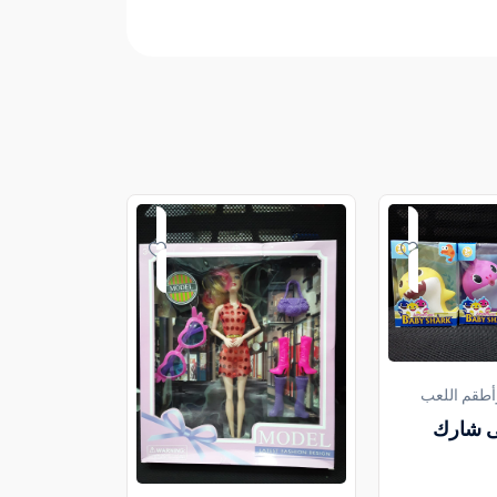
أطقم اللعب
ى شارك