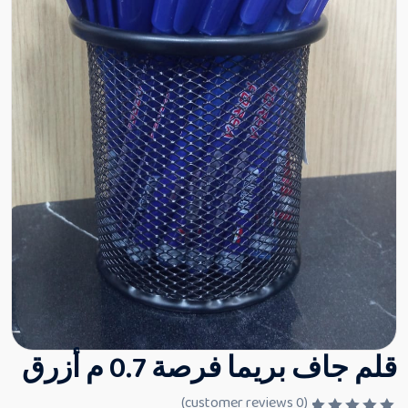
قلم جاف بريما فرصة 0.7 م أزرق
customer reviews)
0
(