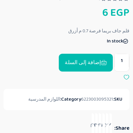
ت
6
EGP
م
ا
ل
ت
ق
قلم جاف بريما فرصة 0.7 م أزرق
ي
ي
In stock
م
0
م
ن
5
إضافة إلى السلة
SKU:
6223003095321
Category:
اللوازم المدرسية
Share: