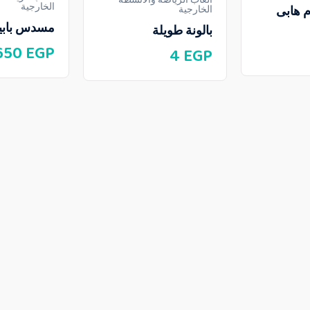
الخارجية
م هابى
الخارجية
مسدس بابيلز 60 
بالونة طويلة
650
EGP
4
EGP