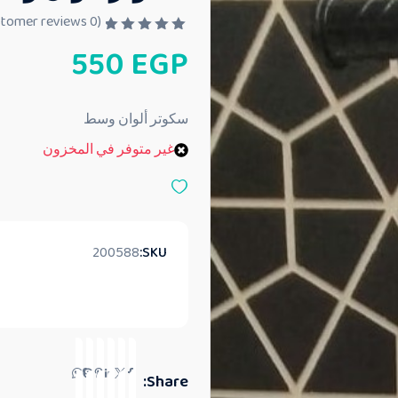
customer reviews)
0
(
ت
550
EGP
م
ا
ل
ت
ق
سكوتر ألوان وسط
ي
ي
غير متوفر في المخزون
م
0
م
ن
5
200588
SKU:
Share: