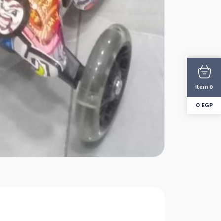
Item
0
0
EGP