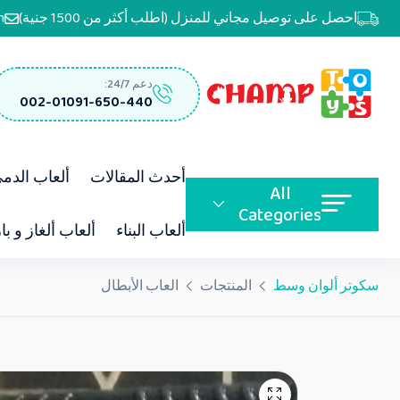
احصل على توصيل مجاني للمنزل (اطلب أكثر من 1500 جنية)
m
دعم 24/7:
002-01091-650-440
أحدث المقالات
ألعاب الدم
All
Categories
ألعاب البناء
ألعاب ألغاز و با
سكوتر ألوان وسط
المنتجات
العاب الأبطال