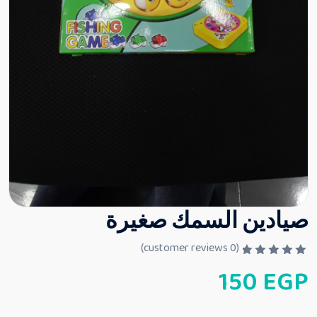
صيادين السمك صغيرة
customer reviews)
0
(
ت
150
EGP
م
ا
ل
ت