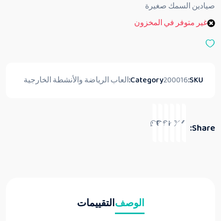
ق
صيادين السمك صغيرة
ي
ي
غير متوفر في المخزون
م
0
م
ن
5
SKU:
200016
Category:
العاب الرياضة والأنشطة الخارجية
Share:
الوصف
التقييمات