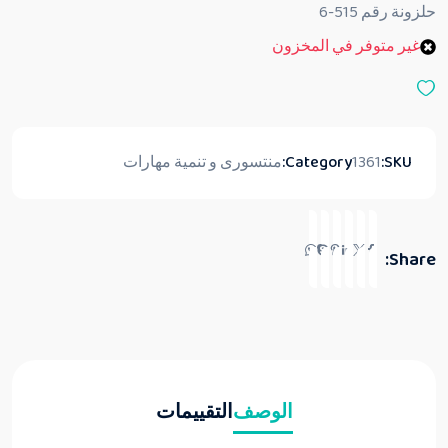
ق
حلزونة رقم 515-6
ي
ي
غير متوفر في المخزون
م
0
م
ن
5
SKU:
1361
Category:
منتسورى و تنمية مهارات
Share:
الوصف
التقييمات