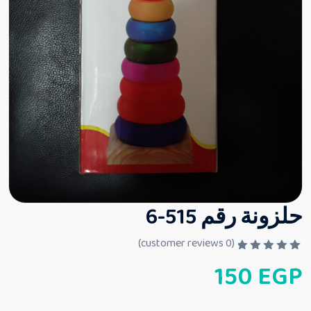
حلزونة رقم 515-6
customer reviews)
0
(
ت
150
EGP
م
ا
ل
ت