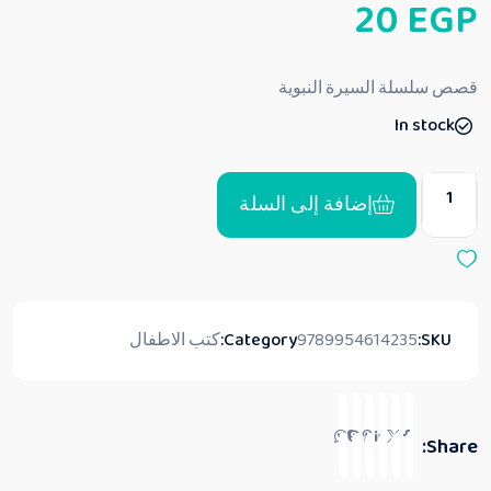
20
EGP
م
ا
ل
ت
ق
قصص سلسلة السيرة النبوية
ي
ي
In stock
م
0
م
ن
5
إضافة إلى السلة
SKU:
9789954614235
Category:
كتب الاطفال
Share: