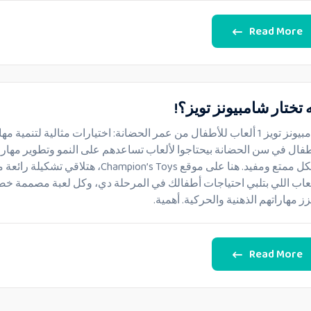
Read More
 تختار شامبيونز تويز؟!
شامبيونز تويز 1 ألعاب للأطفال من عمر الحضانة: اختيارات مثالية لتنمية مه
طفال في سن الحضانة بيحتاجوا لألعاب تساعدهم على النمو وتطوير مهارا
بشكل ممتع ومفيد. هنا على موقع Champion’s Toys، هتلاقي تشكيلة را
لعاب اللي بتلبي احتياجات أطفالك في المرحلة دي، وكل لعبة مصممة خص
زز مهاراتهم الذهنية والحركية. أهمية.
Read More