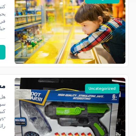
كتي
يحب
حيا
مس
Uncategorized
هل 
سوا
كبي
رائ