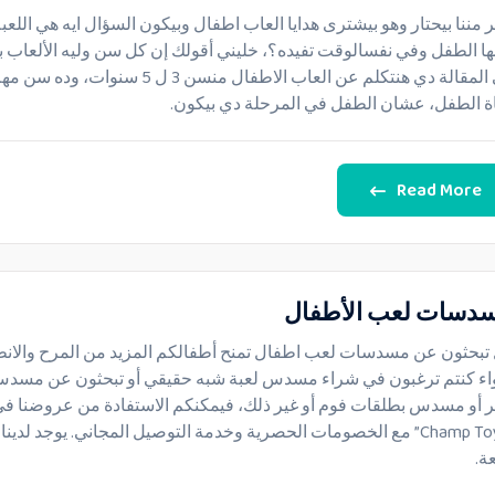
ر مننا بيحتار وهو بيشترى هدايا العاب اطفال وبيكون السؤال ايه هي اللعبة
ها الطفل وفي نفسالوقت تفيده؟، خليني أقولك إن كل سن وليه الألعاب بت
في المقالة دي هنتكلم عن العاب الاطفال منسن 3 ل 5 سن
ة الطفل، عشان الطفل في المرحلة دي بيكون.
Read More
دسات لعب الأطفال
تبحثون عن مسدسات لعب اطفال تمنح أطفالكم المزيد من المرح والان
ء كنتم ترغبون في شراء مسدس لعبة شبه حقيقي أو تبحثون عن مسد
ر أو مسدس بطلقات فوم أو غير ذلك، فيمكنكم الاستفادة من عروضنا ف
“Champ Toys” مع الخصومات الحصرية وخدمة التوصيل المجاني. يوجد لدين
عة.