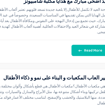
د أضحى مبارك مع هدايا مكتبة شامبيونز
ة العيد لا تكتمل للأطفال إلا بلعبة جديدة تسعد قلوبهم. تعتبر ألعاب الأط
ل الهدايا التي يمكن تقديمها في المناسبات السعيدة، وخصوصاً في عيد 
بارك، حيث تجمع بين إدخال البهجة على النفوس ومكافأة الأطفال بعد أيا
شاركة في شعائر العيد والاحتفالات العائلية. أهمية ألعاب الأطفال كهدية 
ضحى.
Read More
ير العاب المكعبات و البناء على نمو و ذكاء الأطفال
هي مكعبات الأطفال؟مكعبات الأطفال هي قطع بأشكال وألوان مختلفة 
فل تركيبها وبناء أشكال متنوعة بها، مثل الأبراج والمنازل والسيارات. وتتو
ددة، منها البلاستيك والخشب والإسفنج، لتناسب مختلف الأعمار.فوائد م
طفال