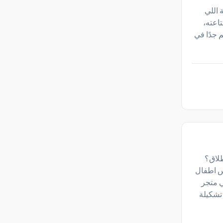
 اللي
اعته،
وات، وده سن مهم جدًا في
طلاق؟
س اطفال
ي متجر
ا تشكيلة