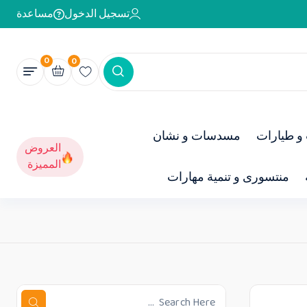
تسجيل الدخول
مساعدة
0
0
و طيارات
مسدسات و نشان
العروض
المميزة
منتسورى و تنمية مهارات