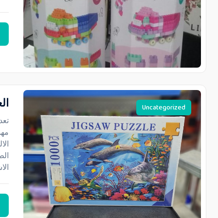
ال
Uncategorized
تعد
مهم
الا
الط
الا