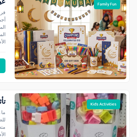
عي
Family Fun
فرح
أجم
الم
الم
الأ
تأث
Kids Activities
ما 
للط
متع
الأ