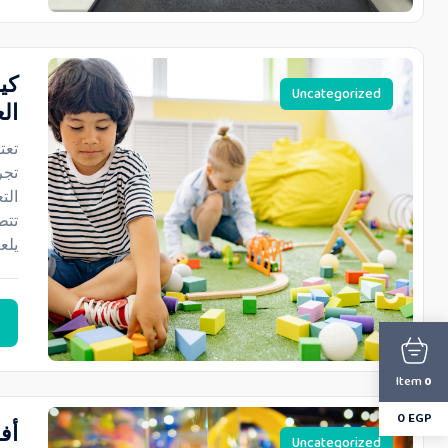
كي
Uncategorized
الع
تعت
تجر
الت
تتط
يلع
Item
0
0
EGP
أفض
Uncategorized