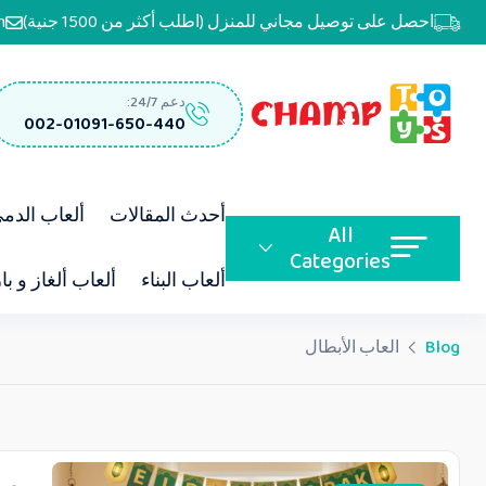
احصل على توصيل مجاني للمنزل (اطلب أكثر من 1500 جنية)
m
دعم 24/7:
002-01091-650-440
أحدث المقالات
ألعاب الدم
All
Categories
ألعاب البناء
ألعاب ألغاز و با
Blog
العاب الأبطال