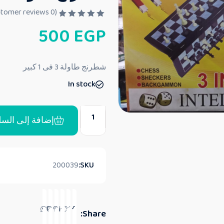
customer reviews)
0
(
ت
500
EGP
م
ا
ل
ت
ق
شطرنج طاولة 3 فى 1 كبير
ي
ي
In stock
م
0
م
ن
5
إضافة إلى السل
200039
SKU:
Share: