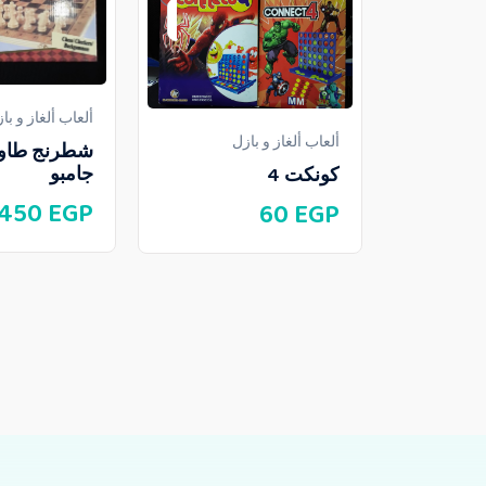
ألعاب ألغاز و با
ألعاب ألغاز و بازل
شطرنج طاو
جامبو
كونكت 4
450
EGP
60
EGP