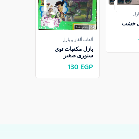
ازل
مى خشب
ألعاب ألغاز و 
ألعاب ألغاز و بازل
بازل 1000 قطعة
بازل مكعبات توي
ستورى صغير
300
EGP
130
EGP