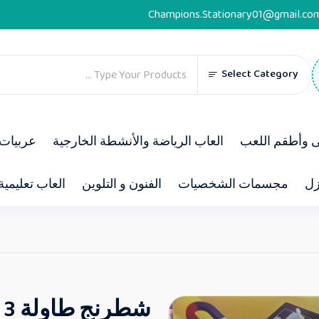
Champions.Stationary01@gmail.co
Select Category
ى وأطقم اللعب
العاب الرياضة والأنشطة الخارجية
عربيات 
زل
مجسمات الشخصيات
الفنون و التلوين
العاب تعليمية
شطرنج طاولة 3 فى 1 كبير