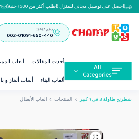
احصل على توصيل مجاني للمنزل (اطلب أكثر من 1500 جنية)
m
دعم 24/7:
002-01091-650-440
أحدث المقالات
ألعاب الدم
All
Categories
ألعاب البناء
ألعاب ألغاز و با
شطرنج طاولة 3 فى 1 كبير
المنتجات
العاب الأبطال