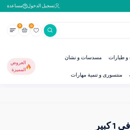
تسجيل الدخول
مساعدة
0
0
و طيارات
مسدسات و نشان
العروض
المميزة
منتسورى و تنمية مهارات