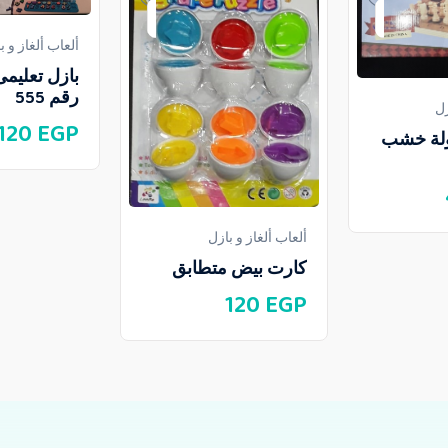
ألعاب ألغاز و ب
بازل تعلي
رقم 555
زل
120
EGP
لة خشب
ألعاب ألغاز و بازل
كارت بيض متطابق
120
EGP