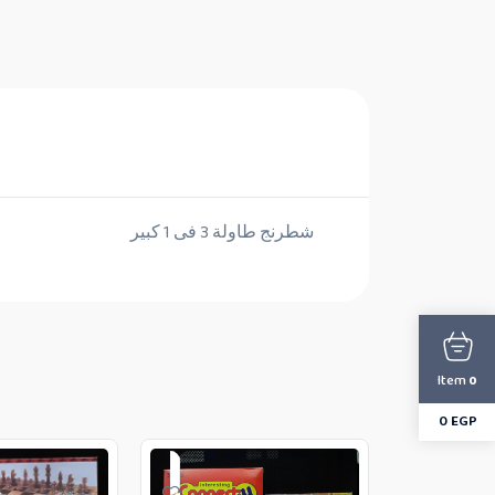
شطرنج طاولة 3 فى 1 كبير
Item
0
0
EGP