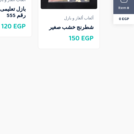
Item
بازل تعليم
0
رقم 555
ألعاب ألغاز و بازل
0
EGP
120
EGP
شطرنج خشب صغير
150
EGP