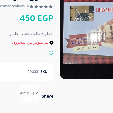
customer reviews)
0
(
ت
450
EGP
م
ا
ل
ت
ق
شطرنج طاولة خشب جامبو
ي
ي
غير متوفر في المخزون
م
0
م
ن
5
200331
SKU:
Share: