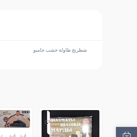
شطرنج طاولة خشب جامبو
ألعاب ألغاز و با