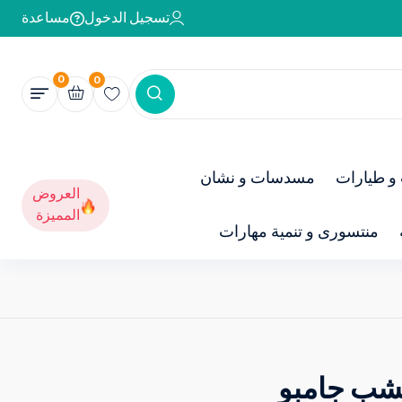
تسجيل الدخول
مساعدة
0
0
و طيارات
مسدسات و نشان
العروض
المميزة
منتسورى و تنمية مهارات
شب جامبو