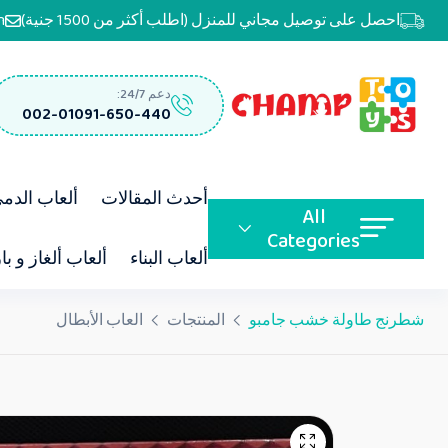
احصل على توصيل مجاني للمنزل (اطلب أكثر من 1500 جنية)
m
دعم 24/7:
002-01091-650-440
أحدث المقالات
ألعاب الدم
All
Categories
ألعاب البناء
ألعاب ألغاز و با
شطرنج طاولة خشب جامبو
المنتجات
العاب الأبطال