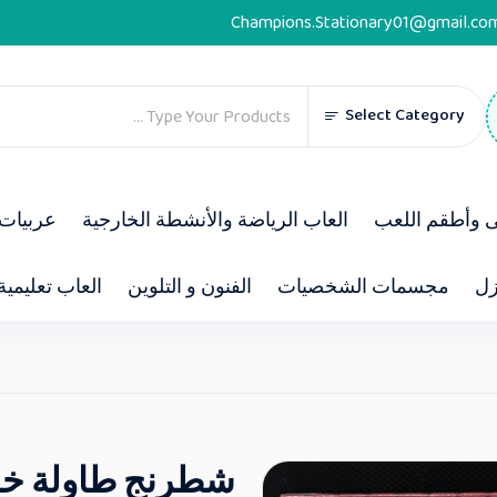
Champions.Stationary01@gmail.co
Select Category
ى وأطقم اللعب
العاب الرياضة والأنشطة الخارجية
عربيات 
زل
مجسمات الشخصيات
الفنون و التلوين
العاب تعليمية
شطرنج طاولة خ