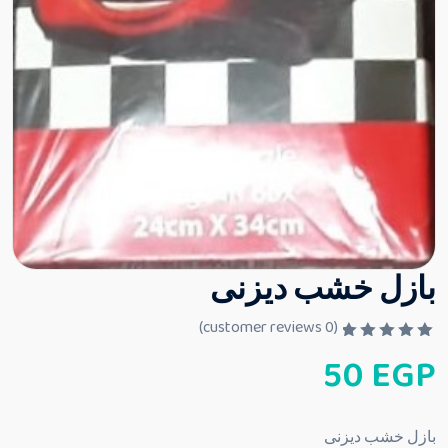
بازل خشب ديزنى
customer reviews)
0
(
ت
50
EGP
م
ا
ل
ت
ق
بازل خشب ديزنى
ي