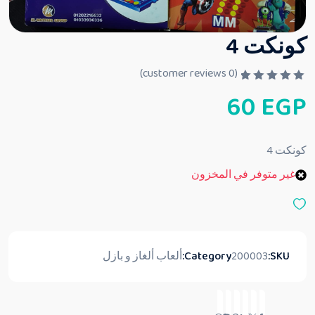
كونكت 4
customer reviews)
0
(
ت
60
EGP
م
ا
ل
ت
ق
كونكت 4
ي
ي
غير متوفر في المخزون
م
0
م
ن
5
SKU:
200003
Category:
ألعاب ألغاز و بازل