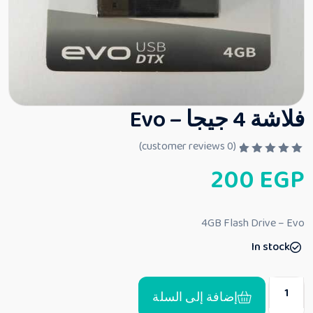
فلاشة 4 جيجا – Evo
customer reviews)
0
(
ت
200
EGP
م
ا
ل
ت
ق
4GB Flash Drive – Evo
ي
ي
In stock
م
0
م
ن
5
إضافة إلى السلة