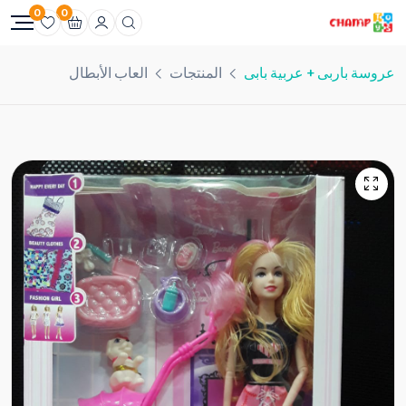
0
0
عروسة باربى + عربية بابى
المنتجات
العاب الأبطال