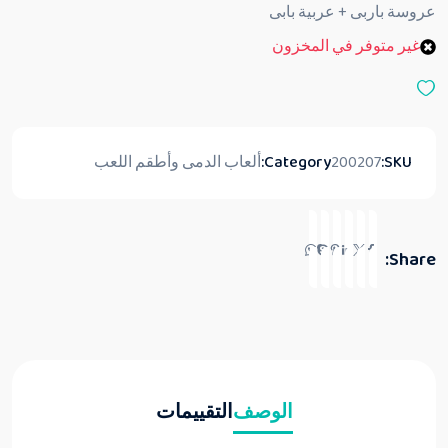
ق
عروسة باربى + عربية بابى
ي
ي
غير متوفر في المخزون
م
0
م
ن
5
SKU:
200207
Category:
ألعاب الدمى وأطقم اللعب
Share:
الوصف
التقييمات