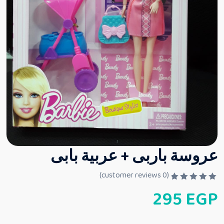
عروسة باربى + عربية بابى
customer reviews)
0
(
ت
295
EGP
م
ا
ل
ت