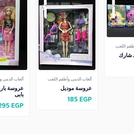
طقم اللعب
 شارك
ألعاب الدمى وأطقم اللعب
ألعاب الدمى و
عروسة موديل
عروسة بارب
بابى
185
EGP
295
EGP