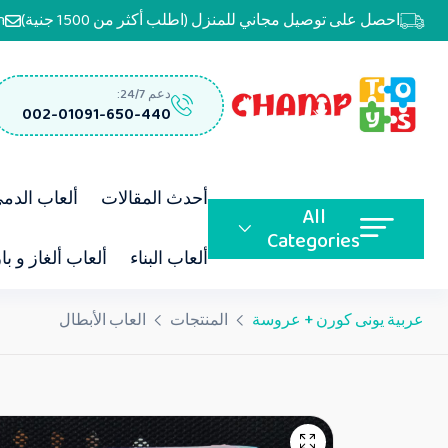
احصل على توصيل مجاني للمنزل (اطلب أكثر من 1500 جنية)
m
دعم 24/7:
002-01091-650-440
أحدث المقالات
ألعاب الدم
All
Categories
ألعاب البناء
ألعاب ألغاز و با
عربية يونى كورن + عروسة
المنتجات
العاب الأبطال