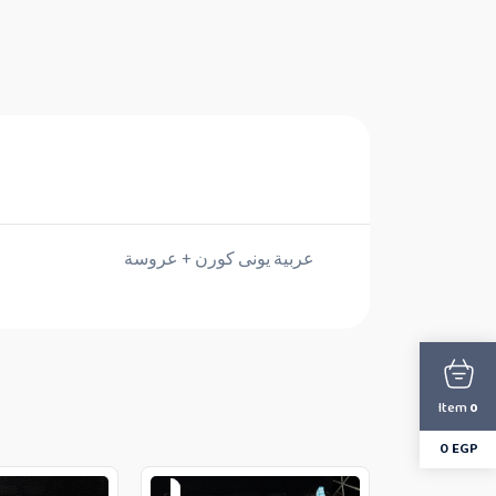
عربية يونى كورن + عروسة
Item
0
0
EGP