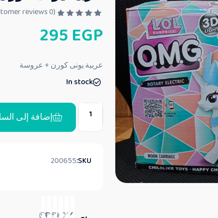
customer reviews)
0
(
ت
295
EGP
م
ا
ل
ت
ق
عربية يونى كورن + عروسة
ي
ي
In stock
م
0
م
ن
5
إضافة إلى السل
200655
SKU: