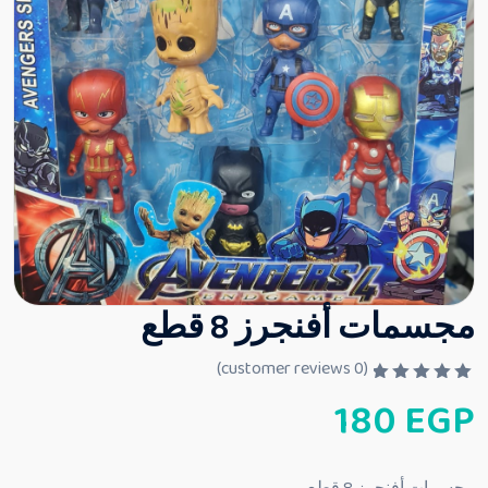
مجسمات أفنجرز 8 قطع
customer reviews)
0
(
ت
180
EGP
م
ا
ل
ت
ق