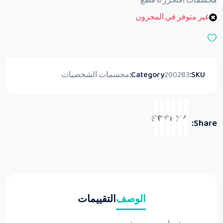
مجسمات أفنجرز 8 قطع
ي
ي
غير متوفر في المخزون
م
0
م
ن
5
SKU:
200283
Category:
مجسمات الشخصيات
Share:
الوصف
التقييمات