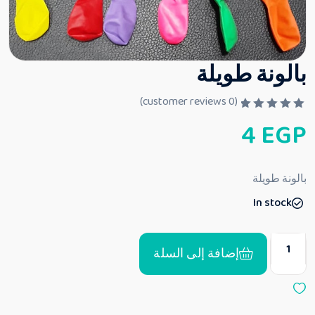
بالونة طويلة
customer reviews)
0
(
ت
4
EGP
م
ا
ل
ت
ق
بالونة طويلة
ي
ي
In stock
م
0
م
ن
5
إضافة إلى السلة