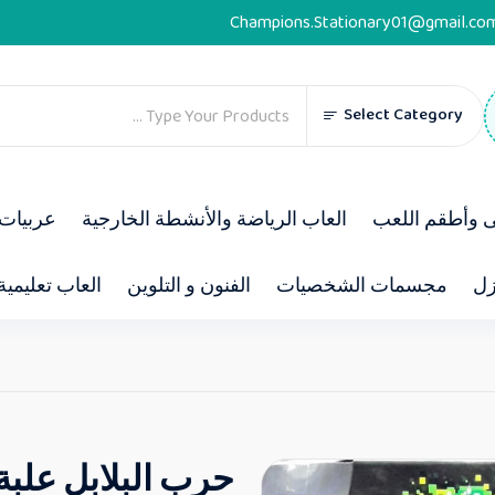
Champions.Stationary01@gmail.co
Select Category
ى وأطقم اللعب
العاب الرياضة والأنشطة الخارجية
عربيات 
زل
مجسمات الشخصيات
الفنون و التلوين
العاب تعليمية
حرب البلابل علبة D1011-B26