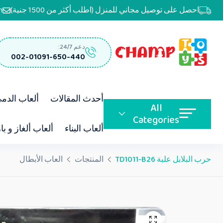
احصل على توصيل مجاني للمنزل (اطلب أكثر من 1500 جنية)
m
دعم 24/7:
002-01091-650-440
أحدث المقالات
ألعاب الدم
All
Categories
ألعاب البناء
ألعاب ألغاز و با
حرب البلابل علبة TD1011-B26
المنتجات
العاب الأبطال