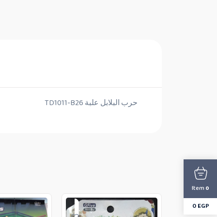
حرب البلابل علبة TD1011-B26
Item
0
0
EGP