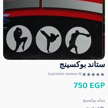
ستاند بوكسينج
customer reviews)
0
(
ت
750
EGP
م
ا
ل
ت
ق
ستاند بوكسينج
ي
ي