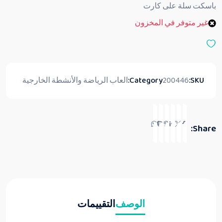
ق
باسكت سلة على كارت
ي
ي
غير متوفر في المخزون
م
0
م
ن
5
SKU:
200446
Category:
العاب الرياضة والأنشطة الخارجية
Share:
الوصف
التقييمات