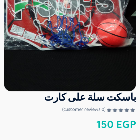
باسكت سلة على كارت
customer reviews)
0
(
ت
150
EGP
م
ا
ل
ت