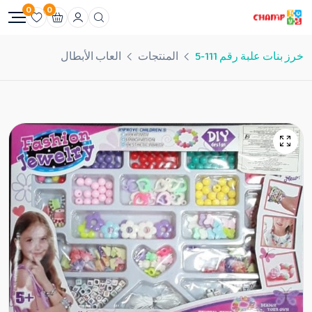
0
0
خرز بنات علبة رقم 111-5
المنتجات
العاب الأبطال