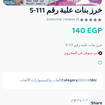
خرز بنات علبة رقم 111-5
customer reviews)
0
(
ت
140
EGP
م
ا
ل
ت
ق
خرز بنات علبة رقم 111-5
ي
ي
غير متوفر في المخزون
م
0
م
ن
5
SKU:
200224
Category:
ألعاب واكسسوارات الألعاب
Share: