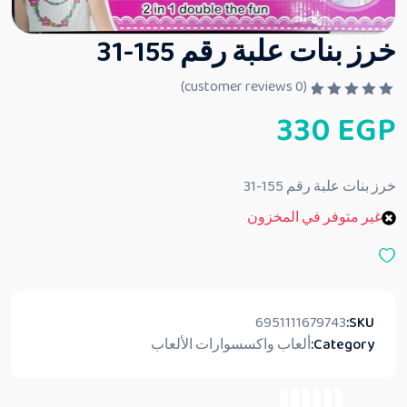
خرز بنات علبة رقم 155-31
customer reviews)
0
(
ت
330
EGP
م
ا
ل
ت
ق
خرز بنات علبة رقم 155-31
ي
ي
غير متوفر في المخزون
م
0
م
ن
5
6951111679743
SKU:
Category:
ألعاب واكسسوارات الألعاب