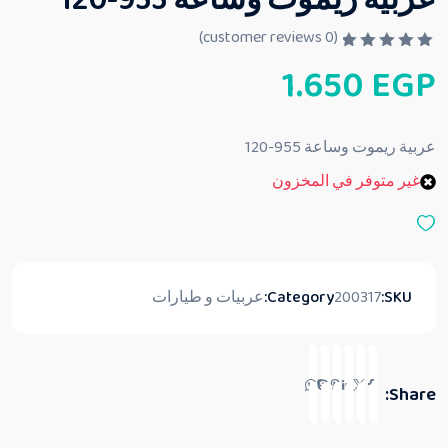
عربية ريموت وساعة 955-120
customer reviews)
0
(
ت
1.650
EGP
م
ا
ل
ت
ق
عربية ريموت وساعة 955-120
ي
ي
غير متوفر في المخزون
م
0
م
ن
5
SKU:
200317
Category:
عربيات و طيارات
Share: