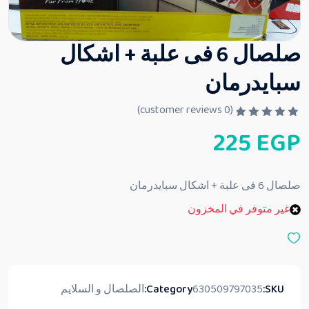
صلصال 6 فى علبة + اشكال
سبايدرمان
customer reviews)
0
(
ت
225
EGP
م
ا
ل
ت
ق
صلصال 6 فى علبة + اشكال سبايدرمان
ي
ي
غير متوفر في المخزون
م
0
م
ن
5
SKU:
630509797035
Category:
الصلصال و السلايم