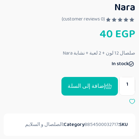
Nara
customer reviews)
0
(
ت
40
EGP
م
ا
ل
ت
ق
صلصال 12 لون + 2 لعبة + نشابة Nara
ي
ي
In stock
م
0
م
ن
5
إضافة إلى السلة
SKU:
8854500032717
Category:
الصلصال و السلايم