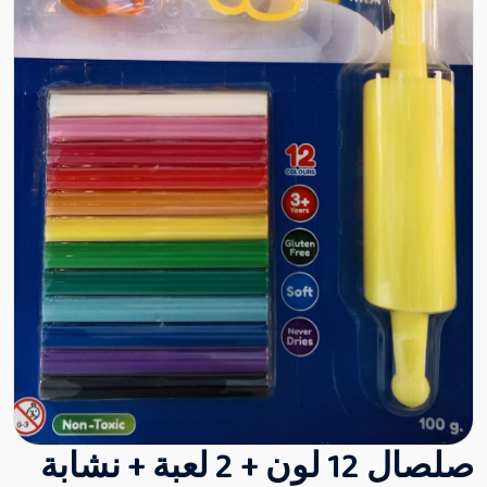
صلصال 12 لون + 2 لعبة + نشابة