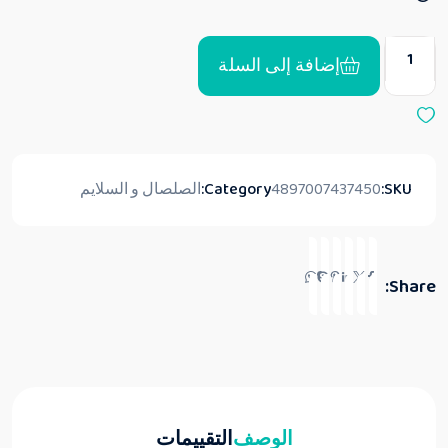
0
م
ن
5
إضافة إلى السلة
SKU:
4897007437450
Category:
الصلصال و السلايم
Share:
الوصف
التقييمات