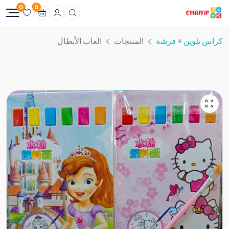
0
0
كراس تلوين + فرشة
المنتجات
العاب الأبطال