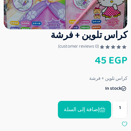
كراس تلوين + فرشة
customer reviews)
0
(
ت
45
EGP
م
ا
ل
ت
ق
كراس تلوين + فرشة
ي
ي
In stock
م
0
م
ن
5
إضافة إلى السلة