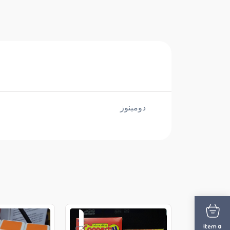
دومينوز
Item
0