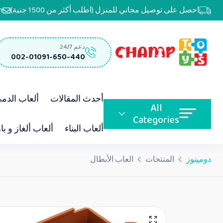
احصل على توصيل مجاني للمنزل (اطلب أكثر من 1500 جنية)
m
دعم 24/7:
002-01091-650-440
أحدث المقالات
ألعاب الدم
All
Categories
ألعاب البناء
ألعاب ألغاز و با
دومينوز
المنتجات
العاب الأبطال