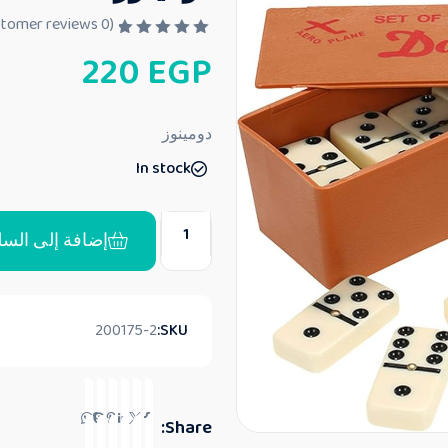
customer reviews)
0
(
ت
220
EGP
م
ا
ل
ت
ق
دومينوز
ي
ي
In stock
م
0
م
ن
5
إضافة إلى السل
200175-2
SKU:
Share: