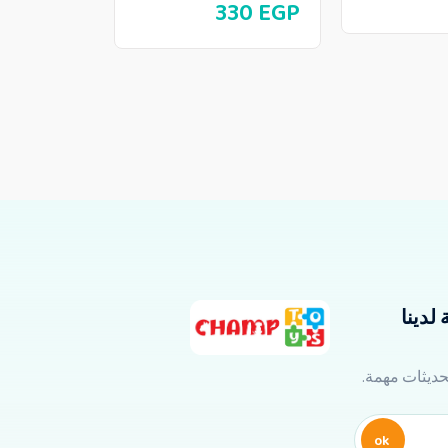
500
EGP
330
EGP
لدينا
تحديثات مهمة.
ok