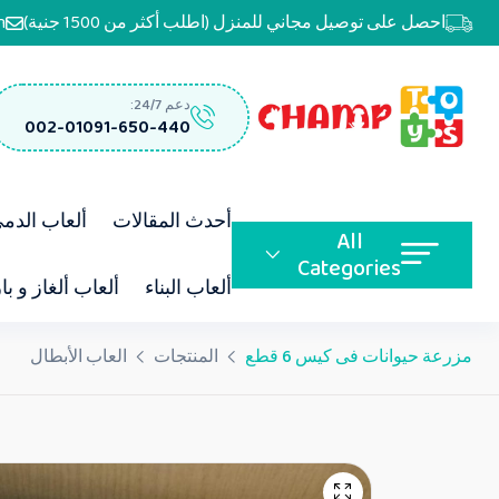
احصل على توصيل مجاني للمنزل (اطلب أكثر من 1500 جنية)
m
دعم 24/7:
002-01091-650-440
أحدث المقالات
ألعاب الدم
All
Categories
ألعاب البناء
ألعاب ألغاز و با
مزرعة حيوانات فى كيس 6 قطع
المنتجات
العاب الأبطال