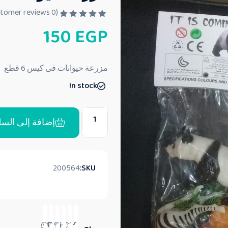
customer reviews)
0
(
ت
150
EGP
م
ا
ل
ت
ق
مزرعة حيوانات فى كيس 6 قطع
ي
ي
In stock
م
0
م
ن
5
إضافة إلى السل
200564
SKU: