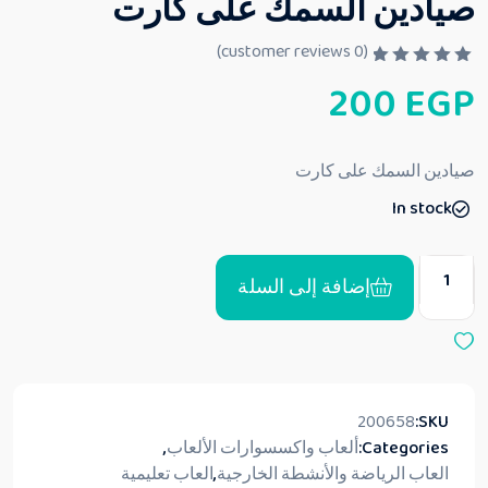
صيادين السمك على كارت
customer reviews)
0
(
ت
200
EGP
م
ا
ل
ت
ق
صيادين السمك على كارت
ي
ي
In stock
م
0
م
ن
5
إضافة إلى السلة
200658
SKU:
Categories:
ألعاب واكسسوارات الألعاب
,
العاب الرياضة والأنشطة الخارجية
,
العاب تعليمية