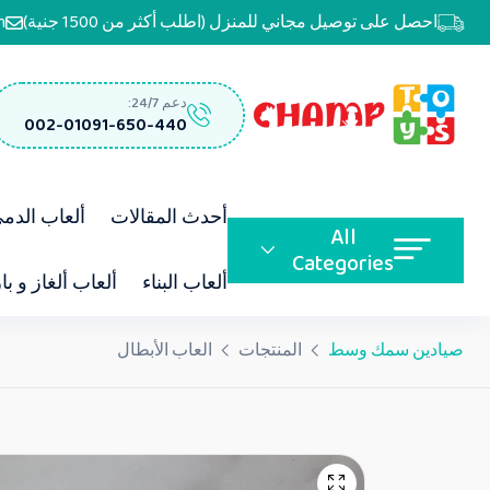
احصل على توصيل مجاني للمنزل (اطلب أكثر من 1500 جنية)
m
دعم 24/7:
002-01091-650-440
أحدث المقالات
ألعاب الدم
All
Categories
ألعاب البناء
ألعاب ألغاز و با
صيادين سمك وسط
المنتجات
العاب الأبطال