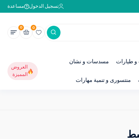
تسجيل الدخول
مساعدة
0
0
و طيارات
مسدسات و نشان
العروض
المميزة
منتسورى و تنمية مهارات
سط