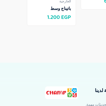
الخارجية
العاب الرياض
الخارجية
باتيناج وسط
مسدس بابي
1.200
EGP
60
EGP
لدينا
تحديثات مهمة.