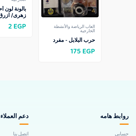
بالونة لون أح
زهرى/ ازرق
2
EGP
العاب الرياضة والأنشطة
الخارجية
حرب البلابل - مفرد
175
EGP
روابط هامه
دعم العملاء
حسابي
اتصل بنا