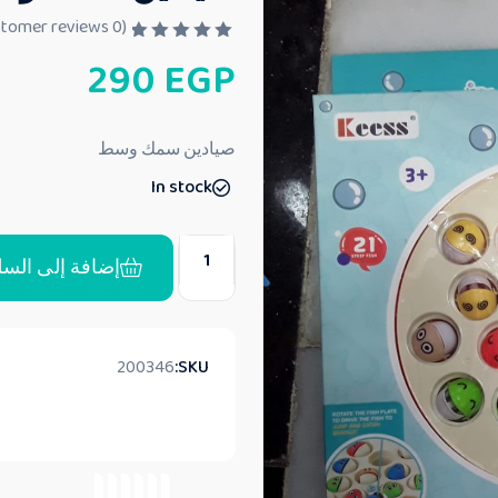
customer reviews)
0
(
ت
290
EGP
م
ا
ل
ت
ق
صيادين سمك وسط
ي
ي
In stock
م
0
م
ن
5
إضافة إلى السل
200346
SKU: