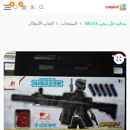
0
0
بندقية فل ببجى S8233
المنتجات
العاب الأبطال