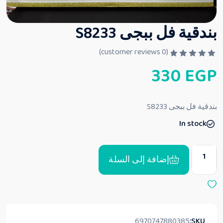
بندقية فل ببجى S8233
customer reviews)
0
(
ت
330
EGP
م
ا
ل
ت
ق
بندقية فل ببجى S8233
ي
ي
In stock
م
0
م
ن
5
إضافة إلى السلة
6970747880385
SKU: