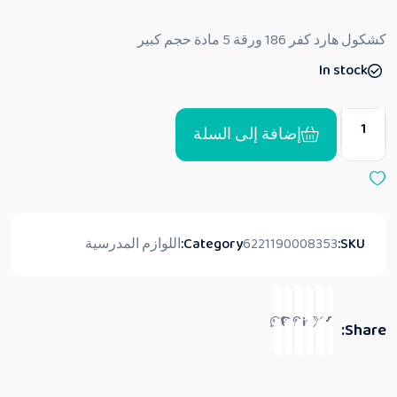
ل
ت
ق
كشكول هارد كفر 186 ورقة 5 مادة حجم كبير
ي
ي
In stock
م
0
م
ن
5
إضافة إلى السلة
SKU:
6221190008353
Category:
اللوازم المدرسية
Share: