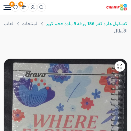
0
0
كشكول هارد كفر 186 ورقة 5 مادة حجم كبير
المنتجات
العاب
الأبطال