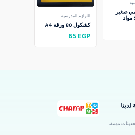
ية
اللوازم المدر
ي صغير
اللوازم المدرسية
أسطر
كشكول 80 ورقة A4
10
EGP
65
EGP
لدينا
تحديثات مهمة.