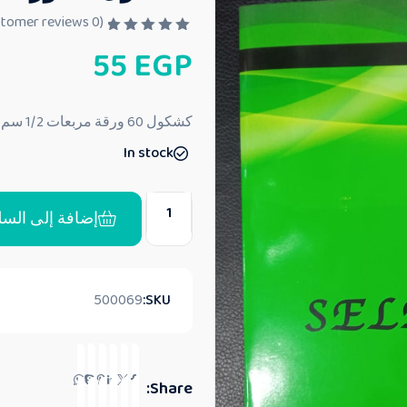
customer reviews)
0
(
ت
55
EGP
م
ا
ل
ت
ق
كشكول 60 ورقة مربعات 1/2 سم A4
ي
ي
In stock
م
0
م
ن
5
إضافة إلى السل
500069
SKU:
Share: