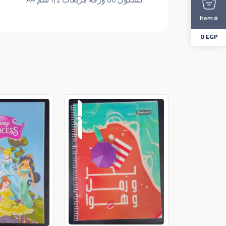
كشكول 60 ورقة مربعات 1/2 سم A4
Item
0
0
EGP