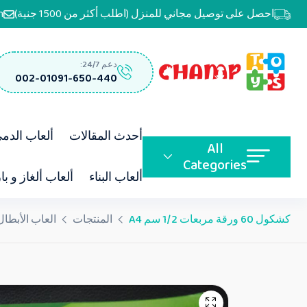
احصل على توصيل مجاني للمنزل (اطلب أكثر من 1500 جنية)
m
دعم 24/7:
002-01091-650-440
أحدث المقالات
ألعاب الدم
All
Categories
ألعاب البناء
ألعاب ألغاز و با
كشكول 60 ورقة مربعات 1/2 سم A4
المنتجات
العاب الأبطال