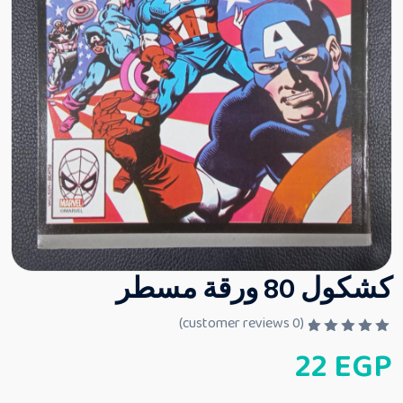
كشكول 80 ورقة مسطر
customer reviews)
0
(
ت
22
EGP
م
ا
ل
ت