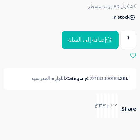
ق
كشكول 80 ورقة مسطر
ي
ي
In stock
م
0
م
ن
5
إضافة إلى السلة
SKU:
6221133400183
Category:
اللوازم المدرسية
Share: