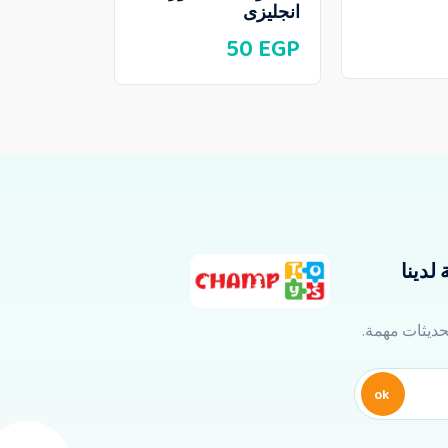
كشكول 80 ورقة A4
انجليزى
65
EGP
50
EGP
لدينا
تحديثات مهمة.
ok