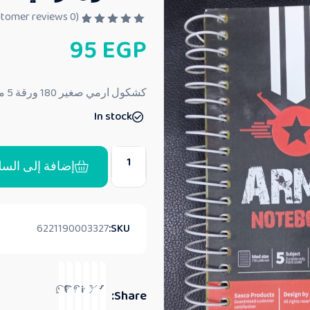
customer reviews)
0
(
ت
95
EGP
م
ا
ل
ت
ق
كشكول ارمي صغير 180 ورقة 5 مواد
ي
ي
In stock
م
0
م
ن
5
إضافة إلى السل
6221190003327
SKU:
Share: