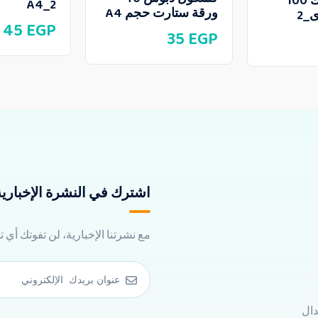
كشكول سلك 100
A4_2
ورقة ستارت حجم A4
_2
45
EGP
35
EGP
اشترك في النشرة الإخبارية 
مع نشرتنا الإخبارية، لن تفوتك أي 
دال