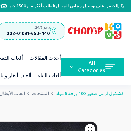
احصل على توصيل مجاني للمنزل (اطلب أكثر من 1500 جنية)
m
دعم 24/7:
002-01091-650-440
أحدث المقالات
ألعاب الدم
All
Categories
ألعاب البناء
ألعاب ألغاز و با
كشكول ارمي صغير 180 ورقة 5 مواد
المنتجات
العاب الأبطال