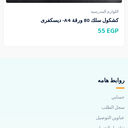
اللوازم المدرسية
كشكول سلك 80 ورقة A4- ديسكفرى
55
EGP
روابط هامه
حسابي
سجل الطلب
عناوين التوصيل