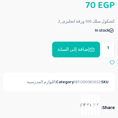
70
EGP
م
ا
ل
ت
ق
كشكول سلك 100 ورقة انجليزى_2
ي
ي
In stock
م
0
م
ن
5
إضافة إلى السلة
SKU:
1811200361032
Category:
اللوازم المدرسية
Share: