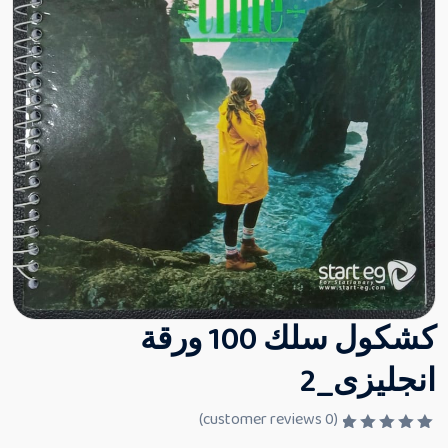
كشكول سلك 100 ورقة
انجليزى_2
customer reviews)
0
(
ت