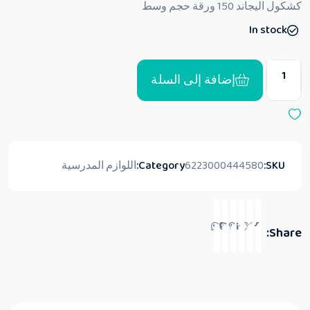
كشكول اليجاند 150 ورقة حجم وسط
ي
ي
In stock
م
0
م
ن
5
إضافة إلى السلة
SKU:
6223000444580
Category:
اللوازم المدرسية
Share: