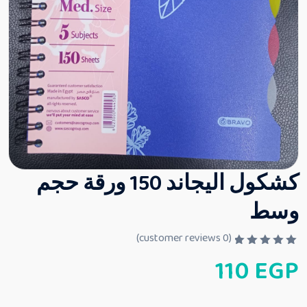
كشكول اليجاند 150 ورقة حجم
وسط
customer reviews)
0
(
ت
110
EGP
م
ا
ل
ت
ق