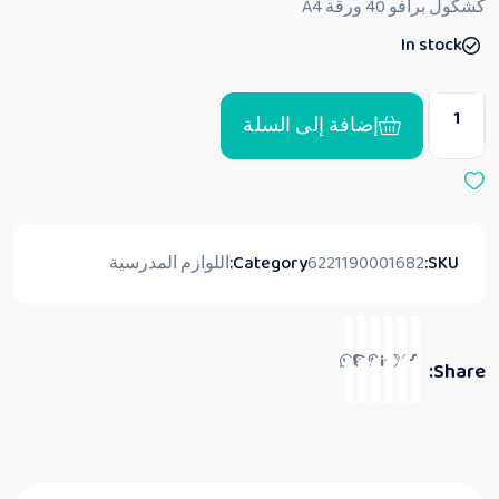
كشكول برافو 40 ورقة A4
ي
ي
In stock
م
0
م
ن
5
إضافة إلى السلة
SKU:
6221190001682
Category:
اللوازم المدرسية
Share: