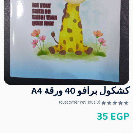
كشكول برافو 40 ورقة A4
customer reviews)
0
(
ت
35
EGP
م
ا
ل
ت
ق