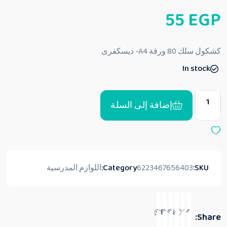
ت
55
EGP
م
ا
ل
ت
ق
كشكول سلك 80 ورقة A4- ديسكفرى
ي
ي
In stock
م
0
م
ن
5
إضافة إلى السلة
SKU:
6223467656403
Category:
اللوازم المدرسية
Share: