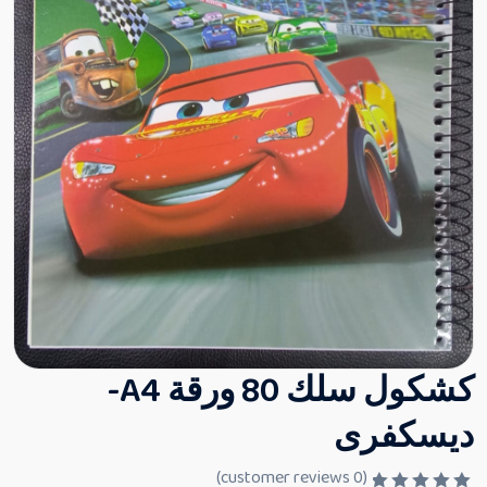
كشكول سلك 80 ورقة A4-
ديسكفرى
customer reviews)
0
(