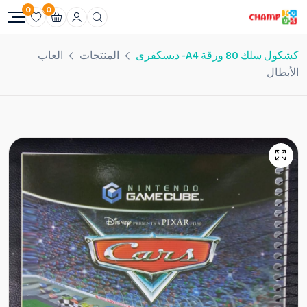
0
0
كشكول سلك 80 ورقة A4- ديسكفرى
المنتجات
العاب
الأبطال