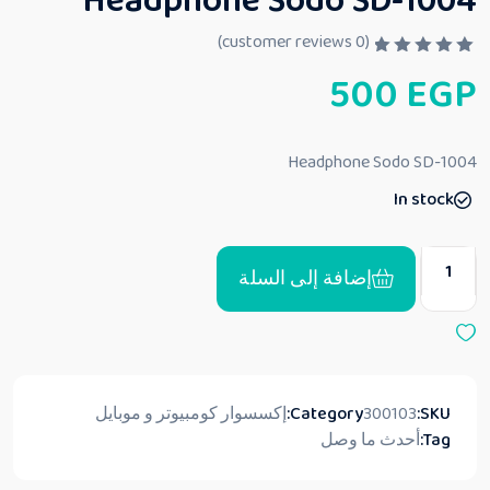
Headphone Sodo SD-1004
customer reviews)
0
(
ت
500
EGP
م
ا
ل
ت
ق
Headphone Sodo SD-1004
ي
ي
In stock
م
0
م
ن
5
إضافة إلى السلة
SKU:
300103
Category:
إكسسوار كومبيوتر و موبايل
Tag:
أحدث ما وصل